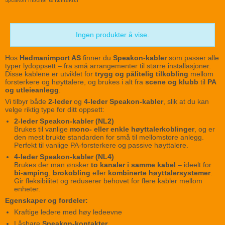
Ingen produkter å vise.
Hos
Hedmanimport AS
finner du
Speakon-kabler
som passer alle
typer lydoppsett – fra små arrangementer til større installasjoner.
Disse kablene er utviklet for
trygg og pålitelig tilkobling
mellom
forsterkere og høyttalere, og brukes i alt fra
scene og klubb
til
PA
og utleieanlegg
.
Vi tilbyr både
2-leder
og
4-leder Speakon-kabler
, slik at du kan
velge riktig type for ditt oppsett:
2-leder Speakon-kabler (NL2)
Brukes til vanlige
mono- eller enkle høyttalerkoblinger
, og er
den mest brukte standarden for små til mellomstore anlegg.
Perfekt til vanlige PA-forsterkere og passive høyttalere.
4-leder Speakon-kabler (NL4)
Brukes der man ønsker
to kanaler i samme kabel
– ideelt for
bi-amping
,
brokobling
eller
kombinerte høyttalersystemer
.
Gir fleksibilitet og reduserer behovet for flere kabler mellom
enheter.
Egenskaper og fordeler:
Kraftige ledere med høy ledeevne
Låsbare
Speakon-kontakter