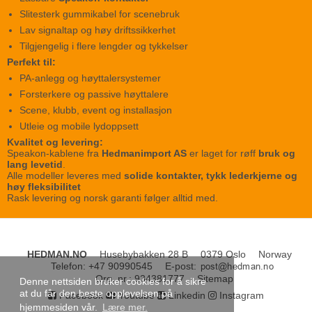
Slitesterk gummikabel for scenebruk
Lav signaltap og høy driftssikkerhet
Tilgjengelig i flere lengder og tykkelser
Perfekt til:
PA-anlegg og høyttalersystemer
Forsterkere og passive høyttalere
Scene, klubb, event og installasjon
Utleie og mobile lydoppsett
Kvalitet og levering:
Speakon-kablene fra
Hedmanimport AS
er laget for røff
bruk og
lang levetid
.
Alle modeller leveres med
solide kontakter, tykk lederkjerne og
høy fleksibilitet
Rask levering og norsk garanti følger alltid med.
HEDMAN.NO
Husebybakken 28 B
0379 Oslo
Norway
Telefon
:
+47 90990545
E-post
:
Org. nr.
:
934381777
Sitemap
Denne nettsiden bruker cookies for å sikre
at du får den beste opplevelsen på
Facebook
Youtube
Linkedin
Instagram
hjemmesiden vår.
Lære mer.