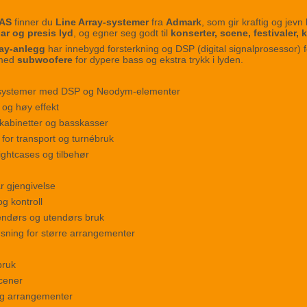
 AS
finner du
Line Array-systemer
fra
Admark
, som gir kraftig og jevn
lar og presis lyd
, og egner seg godt til
konserter, scene, festivaler,
ray-anlegg
har innebygd forsterkning og DSP (digital signalprosessor) fo
 med
subwoofere
for dypere bass og ekstra trykk i lyden.
y-systemer med DSP og Neodym-elementer
 og høy effekt
kabinetter og basskasser
 for transport og turnébruk
lightcases og tilbehør
ar gjengivelse
g kontroll
nendørs og utendørs bruk
sning for større arrangementer
bruk
scener
og arrangementer