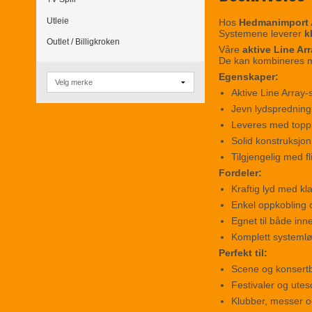
Utleie
Hos
Hedmanimport
Systemene leverer
k
Outlet / Billigkroken
Våre
aktive Line Ar
De kan kombineres
Egenskaper:
Aktive Line Arra
Jevn lydspredning
Leveres med topp
Solid konstruksjon
Tilgjengelig med f
Fordeler:
Kraftig lyd med kl
Enkel oppkobling o
Egnet til både in
Komplett systemlø
Perfekt til:
Scene og konsert
Festivaler og ute
Klubber, messer 