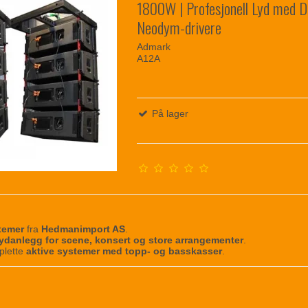
1800W | Profesjonell Lyd med 
Neodym-drivere
Admark
A12A
På lager
temer
fra
Hedmanimport AS
.
lydanlegg for scene, konsert og store arrangementer
.
plette
aktive systemer med topp- og basskasser
.