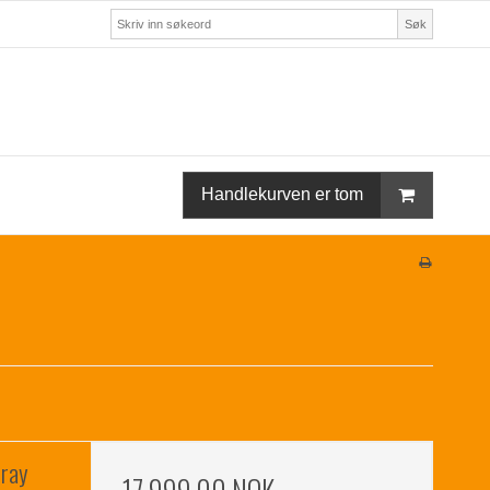
Søk
Handlekurven er tom
rray