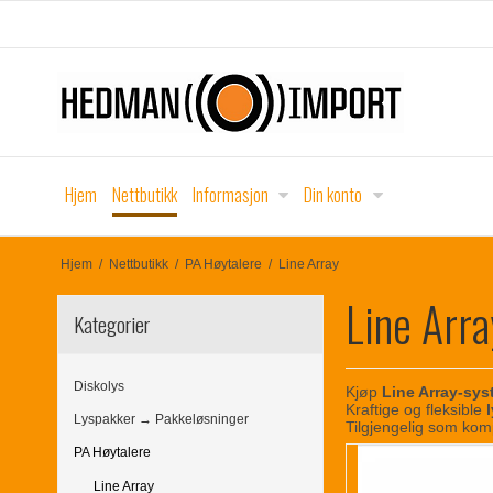
Hjem
Nettbutikk
Informasjon
Din konto
Hjem
/
Nettbutikk
/
PA Høytalere
/
Line Array
Line Arra
Kategorier
Diskolys
Kjøp
Line Array-sys
Kraftige og fleksible
Lyspakker → Pakkeløsninger
Tilgjengelig som kom
PA Høytalere
Line Array