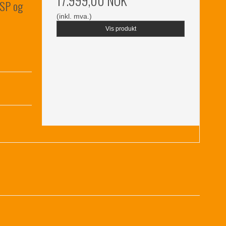
17.999,00 NOK
DSP og
(inkl. mva.)
Vis produkt