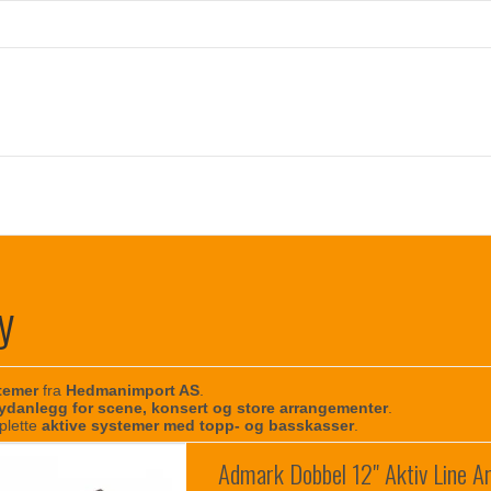
y
temer
fra
Hedmanimport AS
.
lydanlegg for scene, konsert og store arrangementer
.
plette
aktive systemer med topp- og basskasser
.
Admark Dobbel 12" Aktiv Line A