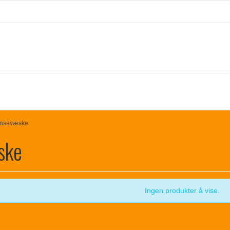
nsevæske
ske
Ingen produkter å vise.