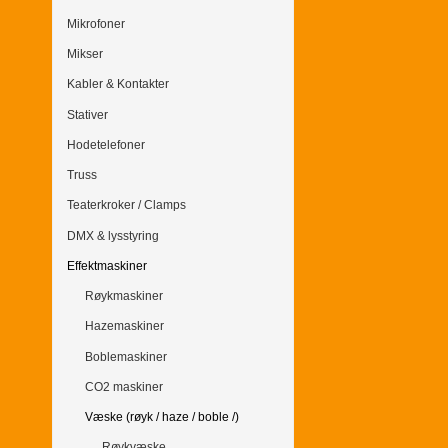
Mikrofoner
Mikser
Kabler & Kontakter
Stativer
Hodetelefoner
Truss
Teaterkroker / Clamps
DMX & lysstyring
Effektmaskiner
Røykmaskiner
Hazemaskiner
Boblemaskiner
CO2 maskiner
Væske (røyk / haze / boble /)
Røykvæske