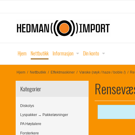
Hjem
Nettbutikk
Informasjon
Din konto
Hjem
/
Nettbutikk
/
Effektmaskiner
/
Væske (røyk / haze / boble /)
/
Re
Rensevæ
Kategorier
Diskolys
Lyspakker → Pakkeløsninger
PA Høytalere
Forsterkere