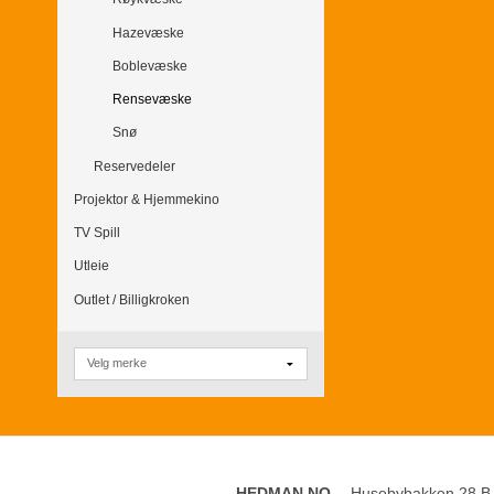
Hazevæske
Boblevæske
Rensevæske
Snø
Reservedeler
Projektor & Hjemmekino
TV Spill
Utleie
Outlet / Billigkroken
HEDMAN.NO
Husebybakken 28 B