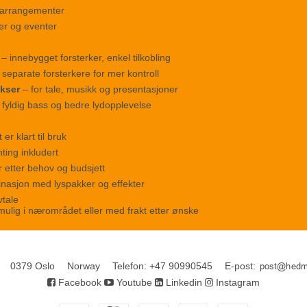
earrangementer
er og eventer
– innebygget forsterker, enkel tilkobling
separate forsterkere for mer kontroll
kser
– for tale, musikk og presentasjoner
 fyldig bass og bedre lydopplevelse
er klart til bruk
ting inkludert
r etter behov og budsjett
inasjon med lyspakker og effekter
vtale
ulig i nærområdet eller med frakt etter ønske
0379 Oslo
Norway
Telefon
:
+47 90990545
E-post
:
Facebook
Youtube
Linkedin
Instagram