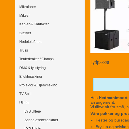
Mikrofoner
Mikser
Kabler & Kontakter
Stativer
Hodetelefoner
Truss
Teaterkroker / Clamps
Lydpakker
DMX & lysstyring
Effektmaskiner
Projektor & Hjemmekino
TV Spill
Hos
Hedmanimport
arrangement.
Utleie
Vi tilbyr alt fra små,
LYS Utleie
Våre pakker og prod
Fester og bursda
Scene effektmaskiner
Bryllup og selskap
LYD Utleie