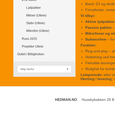
Band, DJ og skol
Lydpakker
Firmafester, mess
Vi tilbyr:
Mikser (Utleie)
Aktive lydpakker
Stativ (Utleie)
Passive pakker
– 
Mikrofon (Utleie)
Mikrofoner og mi
Russ 2025
Subwoofere
– for
Fordeler:
Projektor Utleie
Plug-and-play – alt 
Outlet / Billigkroken
Veiledning ved hen
Fleksible løsninge
Mulighet for komb
Leieperiode:
etter a
Henting / levering:
m
HEDMAN.NO
Husebybakken 28 B