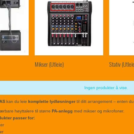
Mikser (Utleie)
Stativ (Utlei
Ingen produkter å vise.
 AS
kan du leie
komplette lydløsninger
til ditt arrangement – enten du 
 bærbare høyttalere til større
PA-anlegg
med mikser og mikrofoner.
ukter passer for:
ger
er