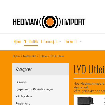
Hjem
Nettbutikk
Informasjon
Din konto
Hjem
/
Nettbutikk
/
Utleie
/
LYD Utleie
LYD Utle
Kategorier
Diskolys
Hos
Hedmanimport
større sal.
Lyspakker → Pakkeløsninger
Våre lydpakker er sat
PA Høytalere
Forsterkere