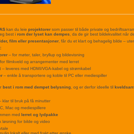
 AS
kan du leie
projektorer
som passer til både private og bedriftsarr
eg best i
rom der lyset kan dempes
, da de gir best bildekvalitet når 
lder, film eller presentasjoner
, får du et klart og behagelig bilde – ut
:
orer
– for møter, taler, bryllup og bildevisning
for filmkveld og arrangementer med lerret
t
– leveres med HDMI/VGA-kabel og strømkabel
er
– enkle å transportere og koble til PC eller mediespiller
er
best i rom med dempet belysning
, og er derfor ideelle til
kveldsarr
klar til bruk på få minutter
C, Mac og mediespillere
sammen med
lerret og lydpakke
k løsning for bilde og video
vtale
ulig lokalt eller med frakt etter ønske