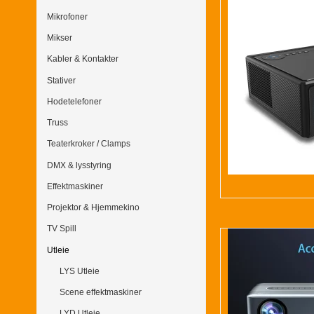
Mikrofoner
Mikser
Kabler & Kontakter
Stativer
Hodetelefoner
Truss
Teaterkroker / Clamps
DMX & lysstyring
Effektmaskiner
Projektor & Hjemmekino
TV Spill
Utleie
LYS Utleie
Scene effektmaskiner
LYD Utleie