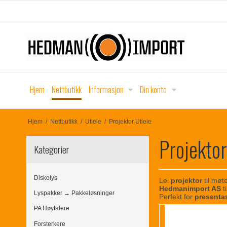
Hjem
Nettbutikk
Informasjon
Din konto
Hjem
/
Nettbutikk
/
Utleie
/
Projektor Utleie
Projektor
Kategorier
Diskolys
Lei
projektor
til møte
Hedmanimport AS
t
Lyspakker → Pakkeløsninger
Perfekt for
presentas
PA Høytalere
Forsterkere