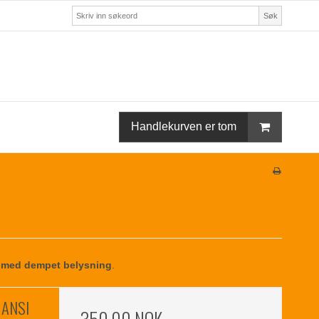
Søk
Handlekurven er tom
 med dempet belysning
.
 ANSI