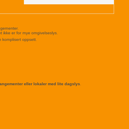
angementer.
det ikke er for mye omgivelseslys.
en komplisert oppsett.
angementer eller lokaler med lite dagslys
.