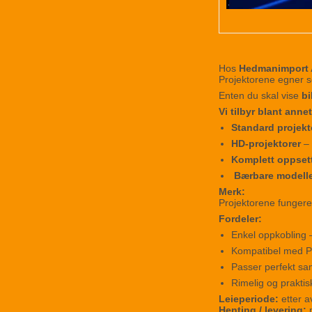
Hos
Hedmanimport
Projektorene egner s
Enten du skal vise
bi
Vi tilbyr blant annet
Standard projekt
HD-projektorer
– 
Komplett oppset
Bærbare modell
Merk:
Projektorene funger
Fordeler:
Enkel oppkobling – 
Kompatibel med P
Passer perfekt 
Rimelig og praktis
Leieperiode:
etter a
Henting / levering:
m