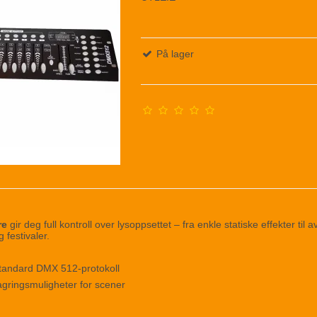
På lager
re
gir deg full kontroll over lysoppsettet – fra enkle statiske effekter til
g festivaler.
tandard DMX 512-protokoll
agringsmuligheter for scener