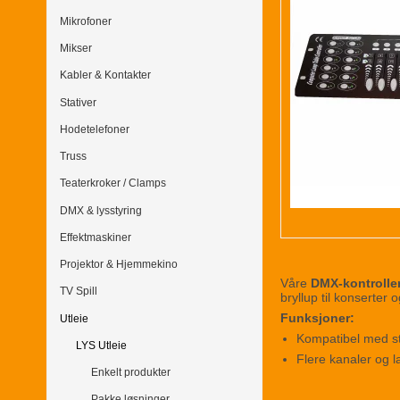
Mikrofoner
Mikser
Kabler & Kontakter
Stativer
Hodetelefoner
Truss
Teaterkroker / Clamps
DMX & lysstyring
Effektmaskiner
Projektor & Hjemmekino
Våre
DMX-kontrolle
TV Spill
bryllup til konserter o
Funksjoner:
Utleie
Kompatibel med s
LYS Utleie
Flere kanaler og l
Enkelt produkter
Pakke løsninger