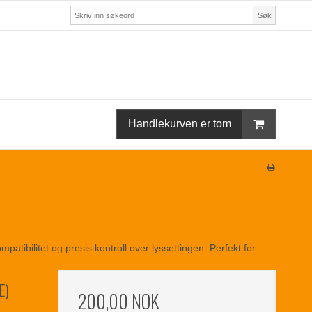
Søk
Handlekurven er tom
patibilitet og presis kontroll over lyssettingen. Perfekt for
E)
200,00 NOK