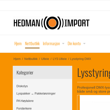
Hjem
Nettbutikk
Informasjon
Din konto
Hjem
/
Nettbutikk
/
Utleie
/
LYS Utleie
/
Lysstyring DMX
Lysstyri
Kategorier
Diskolys
Profesjonell DMX-lyss
både små og store p
Lyspakker → Pakkeløsninger
PA Høytalere
Forsterkere