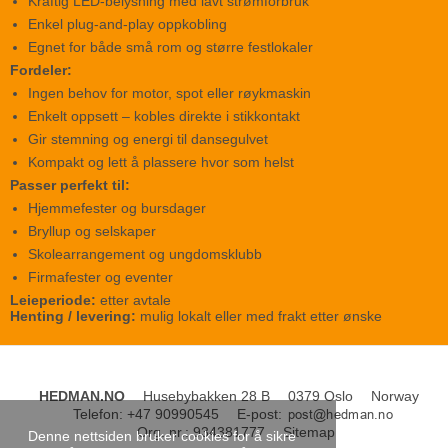
Kraftig LED-belysning med lavt strømforbruk
Enkel plug-and-play oppkobling
Egnet for både små rom og større festlokaler
Fordeler:
Ingen behov for motor, spot eller røykmaskin
Enkelt oppsett – kobles direkte i stikkontakt
Gir stemning og energi til dansegulvet
Kompakt og lett å plassere hvor som helst
Passer perfekt til:
Hjemmefester og bursdager
Bryllup og selskaper
Skolearrangement og ungdomsklubb
Firmafester og eventer
Leieperiode:
etter avtale
Henting / levering:
mulig lokalt eller med frakt etter ønske
HEDMAN.NO
Husebybakken 28 B
0379 Oslo
Norway
Telefon
:
+47 90990545
E-post
:
Org. nr.
:
934381777
Sitemap
Denne nettsiden bruker cookies for å sikre